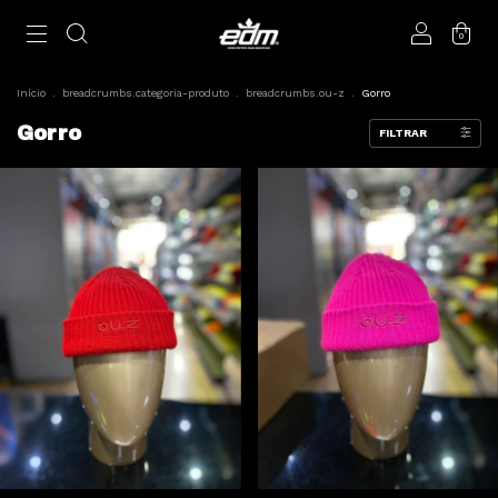
0
Início
.
breadcrumbs.categoria-produto
.
breadcrumbs.ou-z
.
Gorro
Gorro
FILTRAR