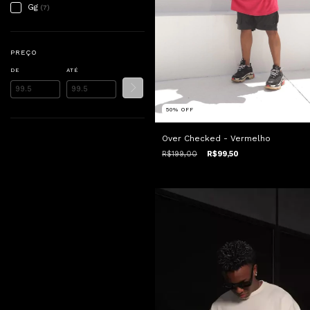
Gg
(7)
PREÇO
DE
ATÉ
50
%
OFF
Over Checked - Vermelho
R$199,00
R$99,50