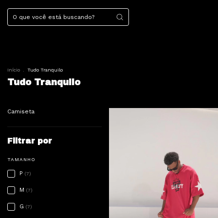
Início
.
Tudo Tranquilo
Tudo Tranquilo
Camiseta
Filtrar por
TAMANHO
P
(7)
M
(7)
G
(7)