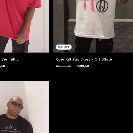
50
%
OFF
- Vermelho
Over Kill Bad Vibes - Off White
,50
R$199,00
R$99,50