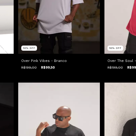
50
%
OFF
50
%
OFF
Over The Soul 
Over Pink Vibes - Branco
R$199,00
R$99
R$199,00
R$99,50