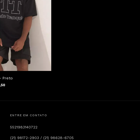
- Preto
,50
ENTRE EM CONTATO
5521983140722
(21) 98172-2903 / (21) 98628-6705