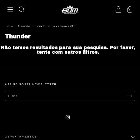
0
Início
.
Thunder
.
breadcrumbs.camisetas3
Thunder
Não temos resultados para sua pesquisa. Por favor,
tente com outros filtros.
ASSINE NOSSA NEWSLETTER
DEPARTAMENTOS